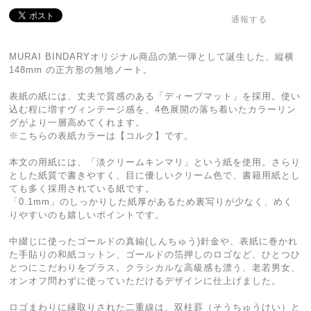
通報する
MURAI BINDARYオリジナル商品の第一弾として誕生した、縦横
148mm の正方形の無地ノート。
表紙の紙には、丈夫で質感のある「ディープマット」を採用。使い
込む程に増すヴィンテージ感を、4色展開の落ち着いたカラーリン
グがより一層高めてくれます。
※こちらの表紙カラーは【コルク】です。
本文の用紙には、「淡クリームキンマリ」という紙を使用。さらり
とした紙質で書きやすく、目に優しいクリーム色で、書籍用紙とし
ても多く採用されている紙です。
「0.1mm」のしっかりした紙厚があるため裏写りが少なく、めく
りやすいのも嬉しいポイントです。
中綴じに使ったゴールドの真鍮(しんちゅう)針金や、表紙に巻かれ
た手貼りの和紙コットン、ゴールドの箔押しのロゴなど、ひとつひ
とつにこだわりをプラス。クラシカルな高級感も漂う、老若男女、
オンオフ問わずに使っていただけるデザインに仕上げました。
ロゴまわりに縁取りされた二重線は、双柱罫（そうちゅうけい）と