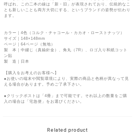
呼ばれ、この二本の線は「新・旧」が表現されており、伝統的なこ
とも新しいことも両方大切にする、というブランドの姿勢が伝わり
ます。
カラー｜4色（コルク・チャコール・カカオ・ローストナッツ）
サイズ｜148×148mm
ページ｜64ページ（無地）
製 本｜中綴じ（真鍮針金）、角丸（7R）、ロゴ入り和紙コット
ン貼
製 造｜日本
【購入をお考えのお客様へ】
●お使いの端末や閲覧環境により、実際の商品と色柄が異なって見
える場合があります。予めご了承下さい。
●クリックポストは「4冊」まで可能です。それ以上の数量をご購
入の場合は「宅急便」をお選びください。
Related product