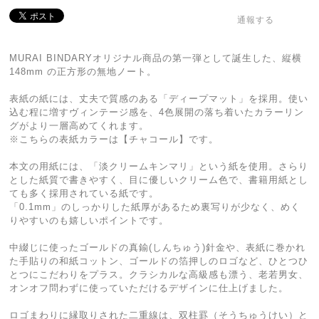
通報する
MURAI BINDARYオリジナル商品の第一弾として誕生した、縦横
148mm の正方形の無地ノート。
表紙の紙には、丈夫で質感のある「ディープマット」を採用。使い
込む程に増すヴィンテージ感を、4色展開の落ち着いたカラーリン
グがより一層高めてくれます。
※こちらの表紙カラーは【チャコール】です。
本文の用紙には、「淡クリームキンマリ」という紙を使用。さらり
とした紙質で書きやすく、目に優しいクリーム色で、書籍用紙とし
ても多く採用されている紙です。
「0.1mm」のしっかりした紙厚があるため裏写りが少なく、めく
りやすいのも嬉しいポイントです。
中綴じに使ったゴールドの真鍮(しんちゅう)針金や、表紙に巻かれ
た手貼りの和紙コットン、ゴールドの箔押しのロゴなど、ひとつひ
とつにこだわりをプラス。クラシカルな高級感も漂う、老若男女、
オンオフ問わずに使っていただけるデザインに仕上げました。
ロゴまわりに縁取りされた二重線は、双柱罫（そうちゅうけい）と