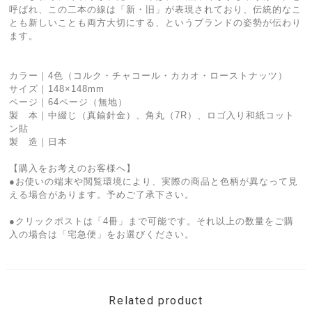
呼ばれ、この二本の線は「新・旧」が表現されており、伝統的なこ
とも新しいことも両方大切にする、というブランドの姿勢が伝わり
ます。
カラー｜4色（コルク・チャコール・カカオ・ローストナッツ）
サイズ｜148×148mm
ページ｜64ページ（無地）
製 本｜中綴じ（真鍮針金）、角丸（7R）、ロゴ入り和紙コット
ン貼
製 造｜日本
【購入をお考えのお客様へ】
●お使いの端末や閲覧環境により、実際の商品と色柄が異なって見
える場合があります。予めご了承下さい。
●クリックポストは「4冊」まで可能です。それ以上の数量をご購
入の場合は「宅急便」をお選びください。
Related product